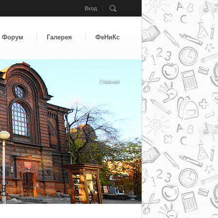
Вход
Форум
Галерея
ФеНиКс
Вы здесь
Главная