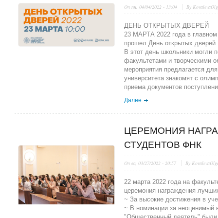
On
пн, 04/04/2022 - 13:04
By
KovalevaOl
ДЕНЬ ОТКРЫТЫХ ДВЕРЕЙ
23 МАРТА 2022 года в главном
прошел День открытых дверей.
В этот день школьники могли п
факультетами и творческими 
мероприятия предлагается для
университета знакомят с олим
приема документов поступлени
Далее
ЦЕРЕМОНИЯ НАГР
СТУДЕНТОВ ФНК
On
вс, 03/27/2022 - 20:57
By
KovalevaOlg
22 марта 2022 года на факуль
церемония награждения лучши
~ За высокие достижения в уч
~ В номинации за неоценимый 
"Общественный деятель" были