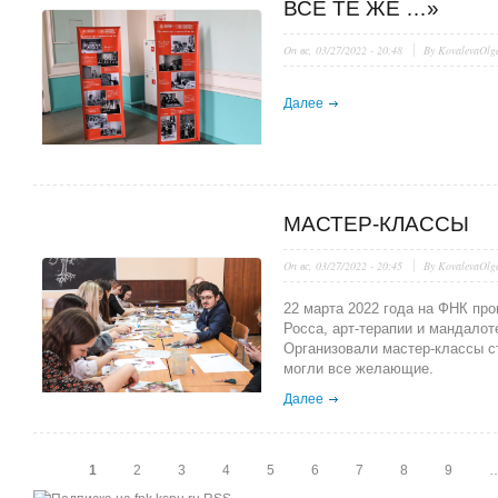
ВСЁ ТЕ ЖЕ …»
On
вс, 03/27/2022 - 20:48
By
KovalevaOlg
Далее
МАСТЕР-КЛАССЫ
On
вс, 03/27/2022 - 20:45
By
KovalevaOlg
22 марта 2022 года на ФНК про
Росса, арт-терапии и мандалот
Организовали мастер-классы ст
могли все желающие.
Далее
Страницы
1
2
3
4
5
6
7
8
9