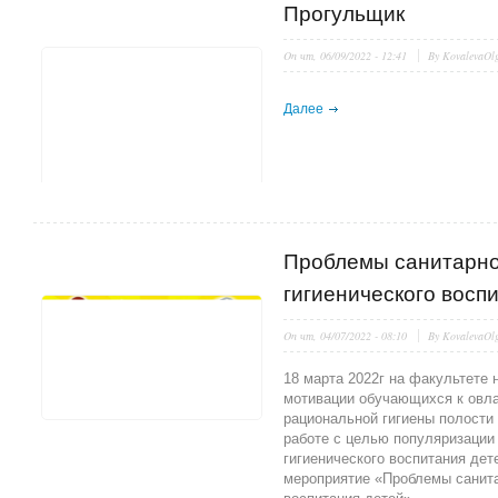
Прогульщик
On
чт, 06/09/2022 - 12:41
By
KovalevaOl
Далее
Проблемы санитарно
гигиенического восп
On
чт, 04/07/2022 - 08:10
By
KovalevaOl
18 марта 2022г на факультете
мотивации обучающихся к овл
рациональной гигиены полости 
работе с целью популяризаци
гигиенического воспитания дет
мероприятие «Проблемы санита