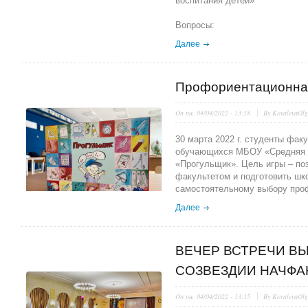
воспитания детей»
Вопросы:
Далее
Профориентационна
On
пн, 04/04/2022 - 13:18
By
KovalevaOl
30 марта 2022 г. студенты фак
обучающихся МБОУ «Средняя 
«Прогульщик». Цель игры – по
факультетом и подготовить шк
самостоятельному выбору про
Далее
ВЕЧЕР ВСТРЕЧИ ВЫ
СОЗВЕЗДИИ НАЧФА
On
пн, 04/04/2022 - 13:15
By
KovalevaOl