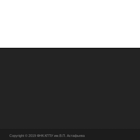
Copyright © 2019 ФНК.КГПУ им.В.П. Астафьева