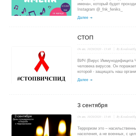
имена», который будет проход
Instagram @_fnk_feniks_
Далее
СТОП
On
вт, 10/20/2020 - 13:48
By
KovalevaOl
ВИЧ (Вирус Иммунодефицита Че
человека вирусов. Он поражае
которой - защищать наш органи
Далее
3 сентября
On
вт, 10/20/2020 - 13:46
By
KovalevaOl
Терроризм это – насильственн
населения, а не военных, с це