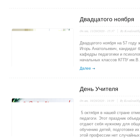
Двадцатого ноября
On
пт, 11/20/2020 - 15:37
By
KovalevaOl
Двадцатого ноября на 57 году
Игорь Анатольевич, кандидат б
кафедры педагогики и психоло
начальных классов КГПУ им.В
Далее
День Учителя
On
вт, 10/20/2020 - 14:09
By
KovalevaOl
5 октября в нашей стране от
педагоги. Этот праздник объе
отдают себя нужному для обще
обучению детей, подготовке их
этой профессии нет случайных