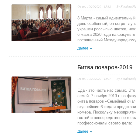
On
вт, 10/20/2020 - 13:32
By
KovalevaOl
8 Марта - самый удивительный
день особенный, он согрет лу
украшен россыпью цветов, неж
6 марта 2020 года на факульте
посвященный Международному
Далее
Битва поваров-2019
On
вт, 10/20/2020 - 13:21
By
KovalevaOl
Еда - это часть нас самих. Эт
семей. 7 ноября 2019 г. на фа
битва поваров «Семейный очаг
вкуснейшие блюда и представи
номера. Поскольку мероприятие
гостей и непосредственно жюр
профессионалы своего дела:
Далее