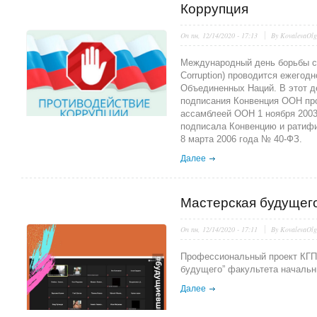
Коррупция
On
пн, 12/14/2020 - 17:13
By
KovalevaOl
Международный день борьбы с к
Corruption) проводится ежегод
Объединенных Наций. В этот д
подписания Конвенция ООН про
ассамблеей ООН 1 ноября 2003
подписала Конвенцию и ратиф
8 марта 2006 года № 40-ФЗ.
Далее
Мастерская будущег
On
пн, 12/14/2020 - 17:11
By
KovalevaOl
Профессиональный проект КГП
будущего” факультета начальн
Далее