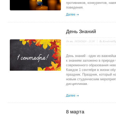
противников, конкурентов, на
поведения.
Далее
День Знаний
On
вт, 10/20/2020 - 13:38
By
KovalevaOl
День знаний - один из важней
к знаниям заложено в природе 
современного образования нев
Каждое 1 сентября в жизни об
праздник. Праздник, который н
новым студенческим мероприят
дисциплинам.
Далее
8 марта