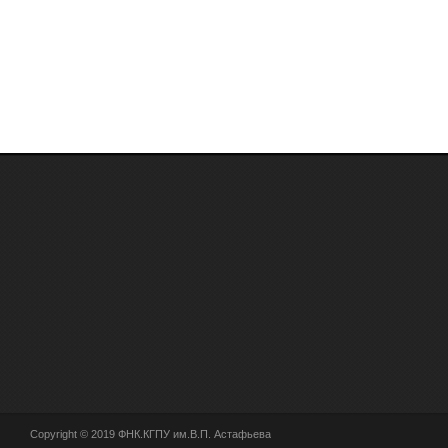
Copyright © 2019 ФНК.КГПУ им.В.П. Астафьева