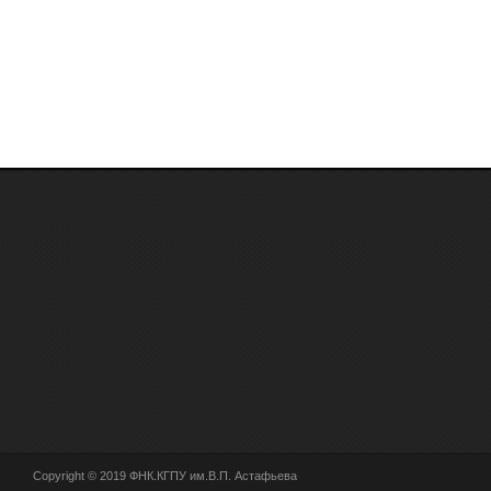
Copyright © 2019 ФНК.КГПУ им.В.П. Астафьева