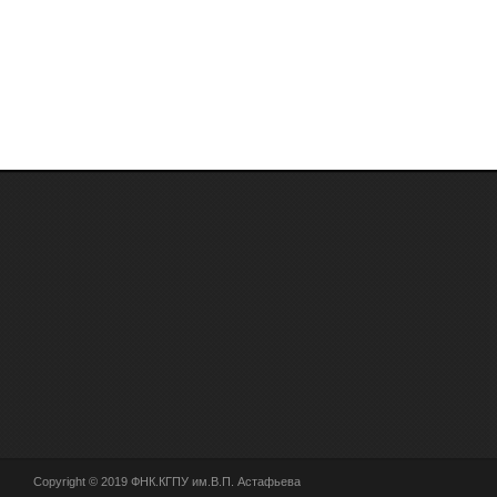
Copyright © 2019 ФНК.КГПУ им.В.П. Астафьева