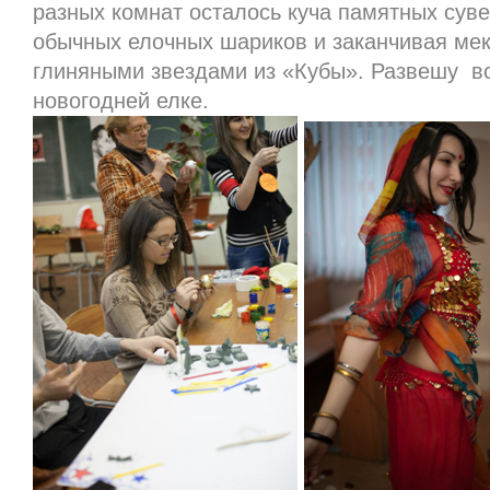
разных комнат осталось куча памятных суве
обычных елочных шариков и заканчивая ме
глиняными звездами из «Кубы». Развешу вс
новогодней елке.